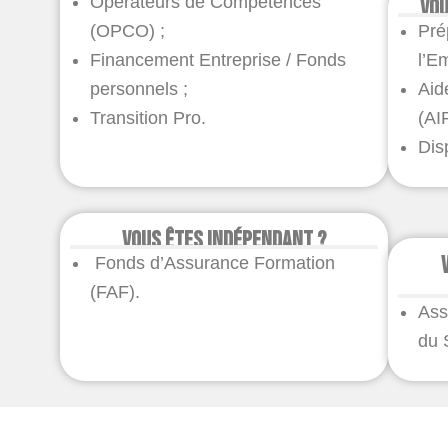
Opérateurs de Compétences
Vou
(OPCO) ;
Pré
Financement Entreprise / Fonds
l’E
personnels ;
Aid
Transition Pro.
(AI
Dis
Vous êtes indépendant ?
Fonds d’Assurance Formation
(FAF).
Ass
du 