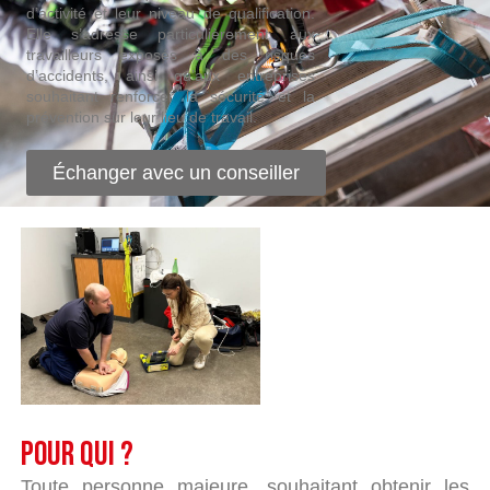
d’activité et leur niveau de qualification.
Elle s’adresse particulièrement aux
travailleurs exposés à des risques
d’accidents, ainsi qu’aux entreprises
souhaitant renforcer la sécurité et la
prévention sur leur lieu de travail.
Échanger avec un conseiller
Pour qui ?
Toute personne majeure, souhaitant obtenir les