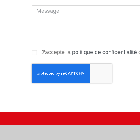
J'accepte la
politique de confidentialité
d
Consentements
Nous respectons
votre vie privée
Nous utilisons des cookies pour faciliter l'utilisation du site,
améliorer la performance et votre expérience client.
Faites-nous part de vos préférences pour chaque catégorie de
cookies. Vous pourrez à tout moment changer d'avis en cliquant
sur le lien
"Politique de protection des données