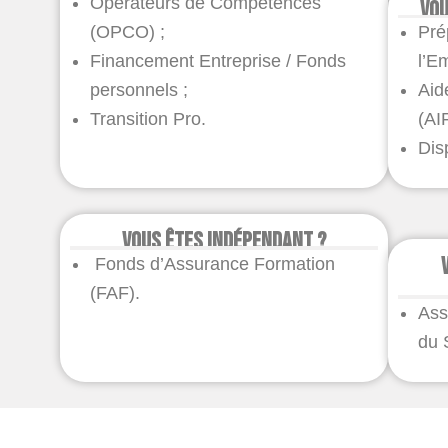
Opérateurs de Compétences
Vou
(OPCO) ;
Pré
Financement Entreprise / Fonds
l’E
personnels ;
Aid
Transition Pro.
(AI
Dis
Vous êtes indépendant ?
Fonds d’Assurance Formation
(FAF).
Ass
du 