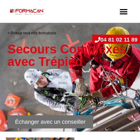
> Retour vers nos formations
04 81 02 11 89
Secours Complexes
avec Trépied
Perfectionnez vos compétences en
secours en hauteur avec la formation
Secours Complexes avec Trépied.
Apprenez à utiliser un trépied pour
sécuriser et évacuer une victime en
milieu confiné ou en hauteur, en
appliquant des techniques avancées de
sauvetage.
Échanger avec un conseiller