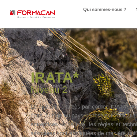
Qui sommes-nous ?
> Retour vers nos formations
IRATA*
Niveau 2
Le système d’accès par cordes IRATA, dé
dans plus de 50 pays, repose sur l’affiliati
entreprises. À ce titre, les règles et tech
associées sont appliquées de manière uni