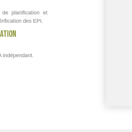
de planification et
érification des EPI.
uation
A indépendant.