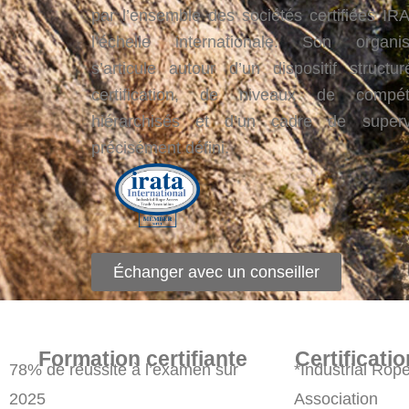
par l’ensemble des sociétés certifiées IR
l’échelle internationale. Son organis
s’articule autour d’un dispositif structu
certification, de niveaux de compét
hiérarchisés et d’un cadre de superv
précisément défini.
Échanger avec un conseiller
Formation certifiante
Certificatio
78% de réussite à l’examen sur
*Industrial Rop
2025
Association