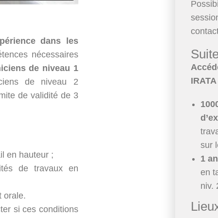
Possibi
session
contac
périence dans les
Suit
étences nécessaires
Accéde
iciens de niveau 1
IRATA 
iciens de niveau 2
imite de validité de 3
100
d’e
trav
sur 
il en hauteur ;
1 an
ités de travaux en
en t
niv. 
t orale.
Lieu
er si ces conditions