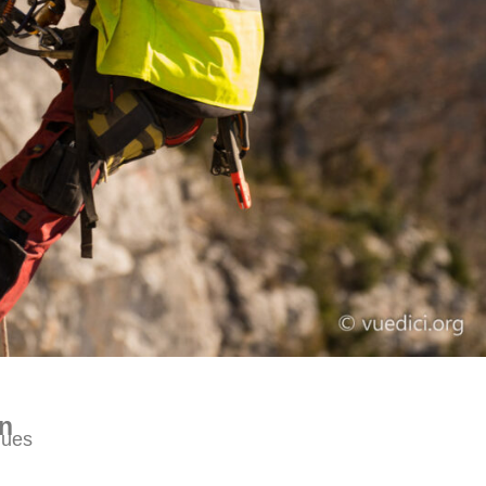
on
ques