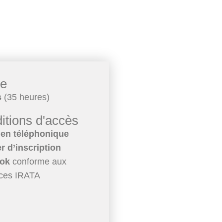
ée
s
(35 heures)
itions d'accès
ien téléphonique
r d’inscription
ook
conforme aux
ces IRATA