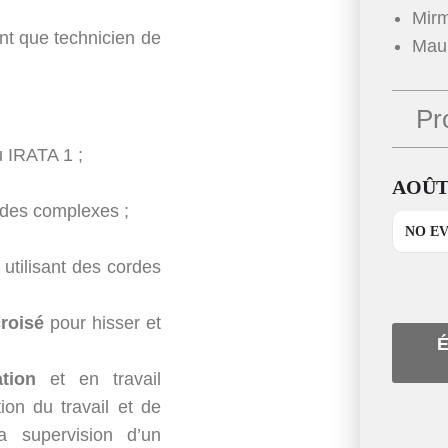
Mir
nt que technicien de
Mau
Pr
u IRATA 1 ;
AOÛT,
rdes complexes ;
NO E
 utilisant des cordes
roisé
pour hisser et
É
tion
et en travail
tion du travail et de
a supervision d’un