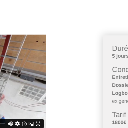
Dur
5 jour
Cond
Entret
Dossie
Logb
exigen
Tarif
1800€