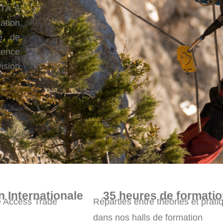
ATA à
ation
ré de
ence
ision
n Internationale
35 heures de formati
e Access Trade
Réparties entre théories et prati
dans nos halls de formation