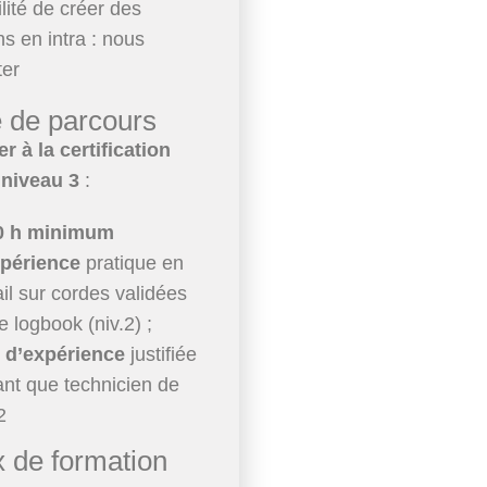
lité de créer des
s en intra : nous
ter
e de parcours
r à la certification
niveau 3
:
0 h minimum
xpérience
pratique en
ail sur cordes validées
le logbook (niv.2) ;
 d’expérience
justifiée
ant que technicien de
2
x de formation