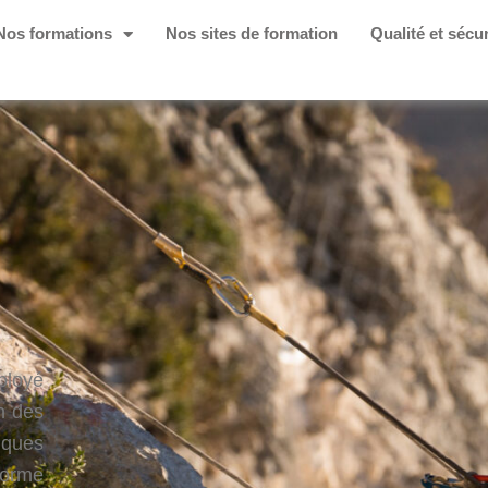
Nos formations
Nos sites de formation
Qualité et sécur
ployé
on des
niques
forme