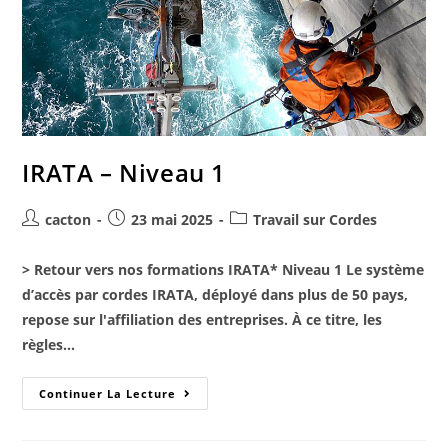
IRATA – Niveau 1
cacton
23 mai 2025
Travail sur Cordes
> Retour vers nos formations IRATA* Niveau 1 Le système
d’accès par cordes IRATA, déployé dans plus de 50 pays,
Consentements
repose sur l'affiliation des entreprises. À ce titre, les
Nous respectons
règles…
votre vie privée
Continuer La Lecture
Nous utilisons des cookies pour faciliter l'utilisation du site, améliorer
la performance et votre expérience client.