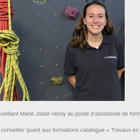
illant Marie Jodar-Veray au poste d’assistante de form
conseiller quant aux formations catalogue « Travaux en 